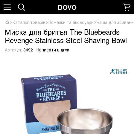
DOVO
Каталог товарів
Помазки та аксесуари
Чаша для збиванн
Миска для бритья The Bluebeards
Revenge Stainless Steel Shaving Bowl
Артикул:
3492
Написати відгук