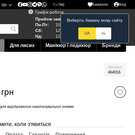
Рус
Укр
Бажання
Вхід
Ще
Графік роботи:
Прийом замовлень 24/7
Виберіть бажану мову сайту
Мій кошик
Пн-Пт:
10:00–19:00
Сб:
12:00–18:00
UA
ru
Нд:
12:00--15:00
Для лисих
Манікюр і педикюр
Бренди
Артикул
464016
 грн
для відображення накопичувальної знижки
мити, коли з'явиться
Оплата
Гарантія
Повернення