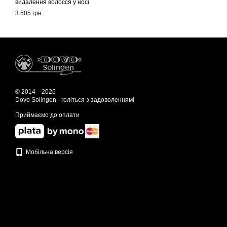
видалення волосся у носі
та вухах
3 505 грн
© 2014—2026
Dovo Solingen - голіться з задоволенням!
Приймаємо до оплати
Мобільна версія