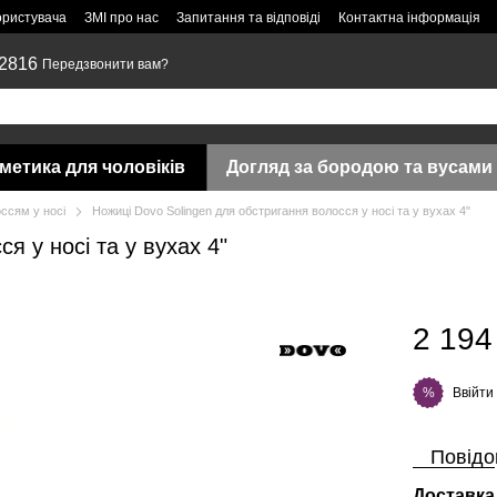
ористувача
ЗМІ про нас
Запитання та відповіді
Контактна інформація
 2816
Передзвонити вам?
метика для чоловіків
Догляд за бородою та вусами
оссям у носі
Ножиці Dovo Solingen для обстригання волосся у носі та у вухах 4"
я у носі та у вухах 4"
2 194
Ввійти
%
Повідо
Доставка