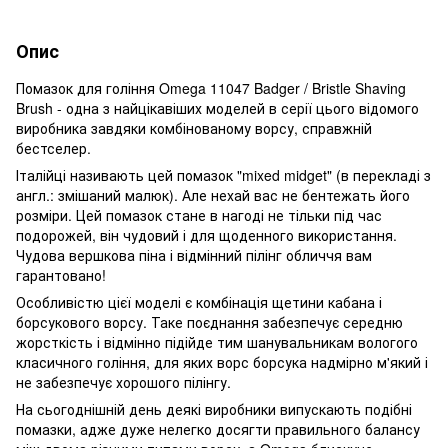
Опис
Помазок для гоління Omega 11047 Badger / Bristle Shaving
Brush - одна з найцікавіших моделей в серії цього відомого
виробника завдяки комбінованому ворсу, справжній
бестселер.
Італійці називають цей помазок "mixed midget" (в перекладі з
англ.: змішаний малюк). Але нехай вас не бентежать його
розміри. Цей помазок стане в нагоді не тільки під час
подорожей, він чудовий і для щоденного використання.
Чудова вершкова піна і відмінний пілінг обличчя вам
гарантовано!
Особливістю цієї моделі є комбінація щетини кабана і
борсукового ворсу. Таке поєднання забезпечує середню
жорсткість і відмінно підійде тим шанувальникам вологого
класичного гоління, для яких ворс борсука надмірно м'який і
не забезпечує хорошого пілінгу.
На сьогоднішній день деякі виробники випускають подібні
помазки, адже дуже нелегко досягти правильного балансу