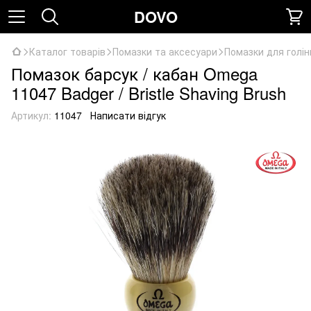
DOVO
Каталог товарів
Помазки та аксесуари
Помазки для голін
Помазок барсук / кабан Omega
11047 Badger / Bristle Shaving Brush
Артикул:
11047
Написати відгук