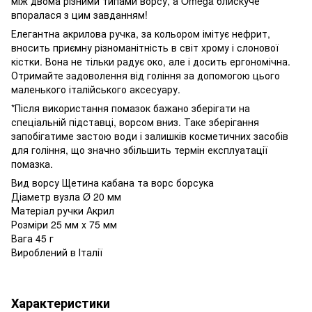
між двома різними типами ворсу, а Omega блискуче
впоралася з цим завданням!
Елегантна акрилова ручка, за кольором імітує нефрит,
вносить приємну різноманітність в світ хрому і слонової
кістки. Вона не тільки радує око, але і досить ергономічна.
Отримайте задоволення від гоління за допомогою цього
маленького італійського аксесуару.
*Після використання помазок бажано зберігати на
спеціальній підставці, ворсом вниз. Таке зберігання
запобігатиме застою води і залишків косметичних засобів
для гоління, що значно збільшить термін експлуатації
помазка.
Вид ворсу Щетина кабана та ворс борсука
Діаметр вузла Ø 20 мм
Матеріал ручки Акрил
Розміри 25 мм x 75 мм
Вага 45 г
Вироблений в Італії
Характеристики