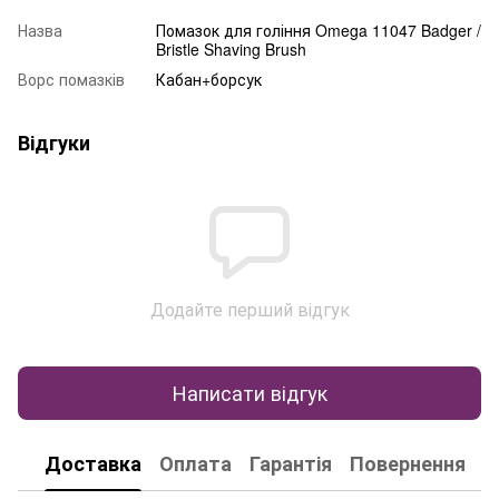
Назва
Помазок для гоління Omega 11047 Badger /
Bristle Shaving Brush
Ворс помазків
Кабан+борсук
Відгуки
Додайте перший відгук
Написати відгук
Доставка
Оплата
Гарантія
Повернення
К