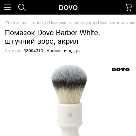
DOVO
Каталог товарів
Помазки та аксесуари
Помазки для голін
Помазок Dovo Barber White,
штучний ворс, акрил
Артикул:
33004313
Написати відгук