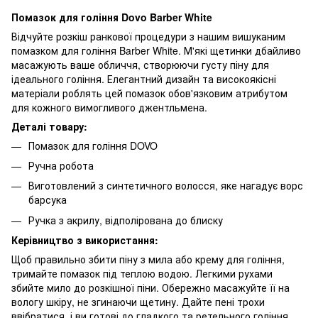
Помазок для гоління Dovo Barber White
Відчуйте розкіш ранкової процедури з нашим вишуканим
помазком для гоління Barber White. М'які щетинки дбайливо
масажують ваше обличчя, створюючи густу піну для
ідеального гоління. Елегантний дизайн та високоякісні
матеріали роблять цей помазок обов'язковим атрибутом
для кожного вимогливого джентльмена.
Деталі товару:
Помазок для гоління DOVO
Ручна робота
Виготовлений з синтетичного волосся, яке нагадує ворс
барсука
Ручка з акрилу, відполірована до блиску
Керівництво з використання:
Щоб правильно збити піну з мила або крему для гоління,
тримайте помазок під теплою водою. Легкими рухами
збийте мило до розкішної піни. Обережно масажуйте її на
вологу шкіру, не згинаючи щетину. Дайте пені трохи
ввібратися, і ви готові до гладкого та ретельного гоління.