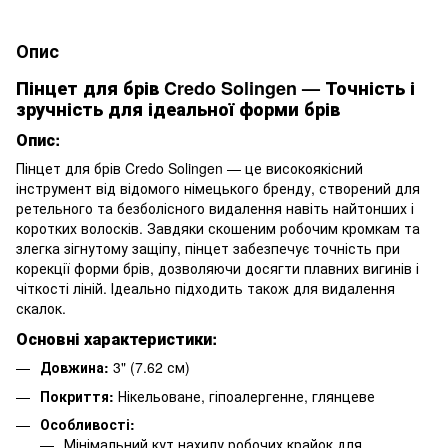
Опис
Пінцет для брів Credo Solingen — Точність і
зручність для ідеальної форми брів
Опис:
Пінцет для брів Credo Solingen — це високоякісний
інструмент від відомого німецького бренду, створений для
ретельного та безболісного видалення навіть найтонших і
коротких волосків. Завдяки скошеним робочим кромкам та
злегка зігнутому защіпу, пінцет забезпечує точність при
корекції форми брів, дозволяючи досягти плавних вигинів і
чіткості ліній. Ідеально підходить також для видалення
скалок.
Основні характеристики:
Довжина:
3" (7.62 см)
Покриття:
Нікельоване, гіпоалергенне, глянцеве
Особливості:
Мінімальний кут нахилу робочих крайок для