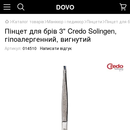
DOVO
Каталог товарів
Манікюр і педикюр
Пінцети
Пінцет для б
Пінцет для брів 3" Credo Solingen,
гіпоалергенний, вигнутий
Артикул:
014510
Написати відгук