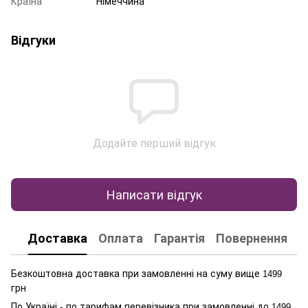
Країна
Німеччина
Відгуки
Додайте перший відгук
Написати відгук
Доставка
Оплата
Гарантія
Повернення
К
Безкоштовна доставка при замовленні на суму вище
1499
грн
По Україні - по тарифам перевізника при замовленні до
1499