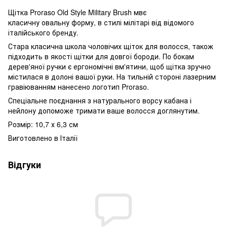
Щітка Proraso Old Style Military Brush мвє
класичну овальну форму, в стилі мілітарі від відомого
італійського бренду.
Стара класична школа чоловічих щіток для волосся, також
підходить в якості щітки для довгої бороди. По бокам
дерев'яної ручки є ергономічні вм'ятини, щоб щітка зручно
містилася в долоні вашої руки. На тильній стороні лазерним
гравіюванням нанесено логотип Proraso.
Спеціальне поєднання з натурального ворсу кабана і
нейлону допоможе тримати ваше волосся доглянутим.
Розмір: 10,7 х 6,3 см
Виготовлено в Італії
Відгуки