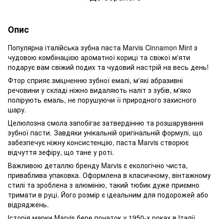
Опис
Популярна італійська зубна паста Marvis Cinnamon Mint з
чудовою комбінацією ароматної кориці та свіжої м'яти
подарує вам свіжий подих та чудовий настрій на весь день!
Фтор сприяє зміцненню зубної емалі, м'які абразивні
речовини у складі ніжно видаляють наліт з зубів, м'яко
полірують емаль, не порушуючи її природного захисного
шару.
Целюлозна смола запобігає затвердінню та розшарування
зубної пасти. Завдяки унікальній оригінальній формулі, що
забезпечує ніжну консистенцію, паста Marvis створює
відчуття зефіру, що тане у роті.
Важливою деталлю бренду Marvis є екологічно чиста,
приваблива упаковка. Оформлена в класичному, вінтажному
стилі та зроблена з алюмінію, такий тюбик дуже приємно
тримати в руці. Його розмір є ідеальним для подорожей або
відряджень.
Історія марки Marvis бере початок у 1950-х роках в Італії,