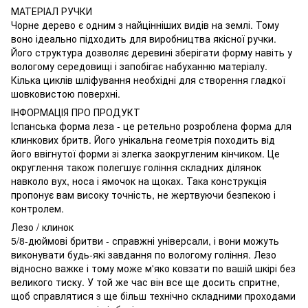
МАТЕРІАЛ РУЧКИ
Чорне дерево є одним з найцінніших видів на землі. Тому
воно ідеально підходить для виробництва якісної ручки.
Його структура дозволяє деревині зберігати форму навіть у
вологому середовищі і запобігає набуханню матеріалу.
Кілька циклів шліфування необхідні для створення гладкої
шовковистою поверхні.
ІНФОРМАЦІЯ ПРО ПРОДУКТ
Іспанська форма леза - це ретельно розроблена форма для
клинкових бритв. Його унікальна геометрія походить від
його ввігнутої форми зі злегка заокругленим кінчиком. Це
округлення також полегшує гоління складних ділянок
навколо вух, носа і ямочок на щоках. Така конструкція
пропонує вам високу точність, не жертвуючи безпекою і
контролем.
Лезо / клинок
5/8-дюймові бритви - справжні універсали, і вони можуть
виконувати будь-які завдання по вологому гоління. Лезо
відносно важке і тому може м'яко ковзати по вашій шкірі без
великого тиску. У той же час він все ще досить спритне,
щоб справлятися з ще більш технічно складними проходами