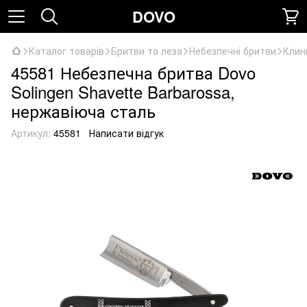
DOVO
Каталог товарів
Бритви та леза
Небезпечні бритви
Клин
45581 Небезпечна бритва Dovo
Solingen Shavette Barbarossa,
нержавіюча сталь
Артикул:
45581
Написати відгук