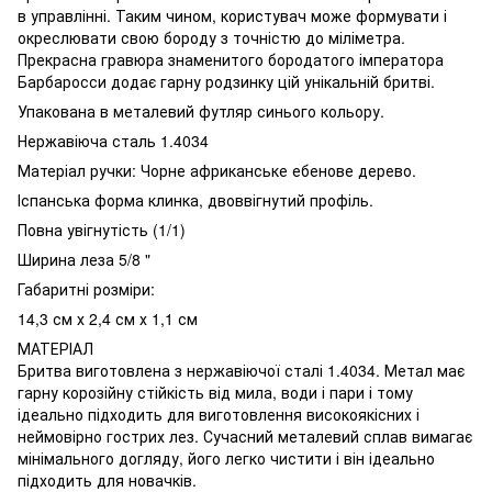
в управлінні. Таким чином, користувач може формувати і
окреслювати свою бороду з точністю до міліметра.
Прекрасна гравюра знаменитого бородатого імператора
Барбаросси додає гарну родзинку цій унікальній бритві.
Упакована в металевий футляр синього кольору.
Нержавіюча сталь 1.4034
Матеріал ручки: Чорне африканське ебенове дерево.
Іспанська форма клинка, двоввігнутий профіль.
Повна увігнутість (1/1)
Ширина леза 5/8 "
Габаритні розміри:
14,3 см х 2,4 см х 1,1 см
МАТЕРІАЛ
Бритва виготовлена ​​з нержавіючої сталі 1.4034. Метал має
гарну корозійну стійкість від мила, води і пари і тому
ідеально підходить для виготовлення високоякісних і
неймовірно гострих лез. Сучасний металевий сплав вимагає
мінімального догляду, його легко чистити і він ідеально
підходить для новачків.