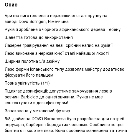
Опис
Бритва виготовлена з нержавіючої сталі вручну на
заводі Dovo Solingen, Німеччина
Руків'я зроблене з чорного африканського дерева - ебену
Шаветта готова до використання
Лазерне гравірування на лезі, срібний напис на руків'ї
Лезо виконане з нержавіючої сталі найвищої якості
Ширина полотна 5/8 дюйму
Лезо форми іспанського типу дозволяє майстру додатково
фіксувати його пальцем
Повна увігнутість (1/1)
Підлягає дезинфекціі: допустиме замочування леза в
розчині Barbicide до однієї хвилини. Ручка не має
контактувати з дезінфектором!
Запакована у металевий футляр
5/8-дюймова DOVO Barbarossa була розроблена для потреб
перукарів, барберів і бородатих чоловіків. Особливістю цієї
бритви є її коротке лезо. Вона особливо маневрена та точна