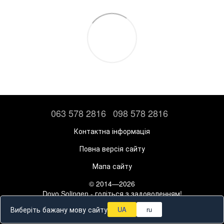
063 578 2816
098 578 2816
Контактна інформація
Повна версія сайту
Мапа сайту
© 2014—2026
Dovo Solingen - голіться з задоволенням!
Рус
Укр
Виберіть бажану мову сайту
UA
ru