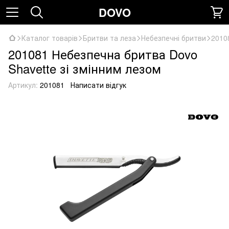
DOVO
Каталог товарів
Бритви та леза
Небезпечні бритви
2010
201081 Небезпечна бритва Dovo
Shavette зі змінним лезом
Артикул:
201081
Написати відгук