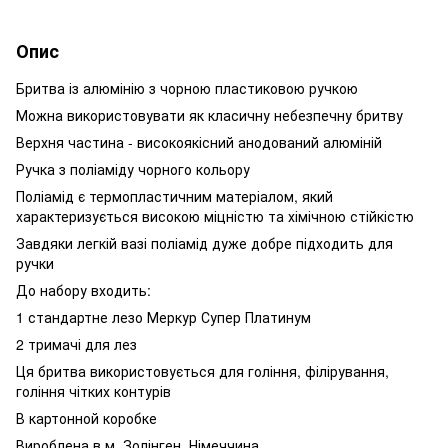
Опис
Бритва із алюмінію з чорною пластиковою ручкою
Можна використовувати як класичну небезпечну бритву
Верхня частина - високоякісний анодований алюміній
Ручка з поліаміду чорного кольору
Поліамід є термопластичним матеріалом, який
характеризується високою міцністю та хімічною стійкістю
Завдяки легкій вазі поліамід дуже добре підходить для
ручки
До набору входить:
1 стандартне лезо Меркур Супер Платинум
2 тримачі для лез
Ця бритва використовується для гоління, філірування,
гоління чітких контурів
В картонной коробке
Вироблена в м. Золінген, Німеччина