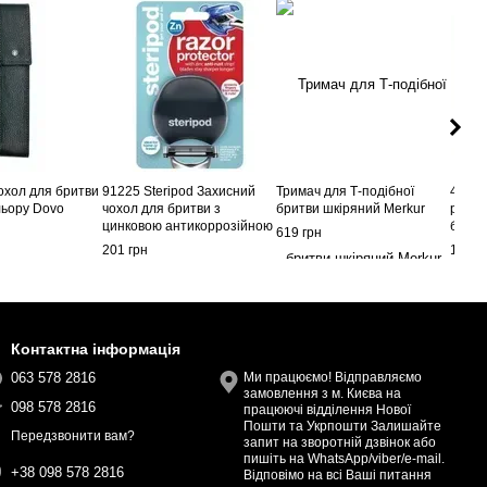
охол для бритви
91225 Steripod Захисний
Тримач для Т-подібної
40001
льору Dovo
чохол для бритви з
бритви шкіряний Merkur
робот
цинковою антикоррозійною
безпе
619 грн
стрічкою, чорний
подо
201 грн
1 909
Контактна інформація
063 578 2816
Ми працюємо! Відправляємо
замовлення з м. Києва на
098 578 2816
працюючі відділення Нової
Пошти та Укрпошти Залишайте
Передзвонити вам?
запит на зворотній дзвінок або
пишіть на WhatsApp/viber/e-mail.
+38 098 578 2816
Відповімо на всі Ваші питання