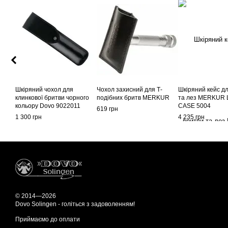
Шкіряний чохол для
Чохол захисний для Т-
Шкіряний кейс д
клинкової бритви чорного
подібних бритв MERKUR
та лез MERKUR
кольору Dovo 9022011
CASE 5004
619 грн
1 300 грн
4 235 грн
© 2014—2026
Dovo Solingen - голіться з задоволенням!
Приймаємо до оплати