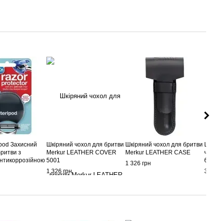
ipod Захисний
Шкіряний чохол для бритви
Шкіряний чохол для бритви
Шкіря
бритви з
Merkur LEATHER COVER
Merkur LEATHER CASE
чорно
нтикоррозійною
5001
6100
1 326 грн
орний
1 326 грн
3 120