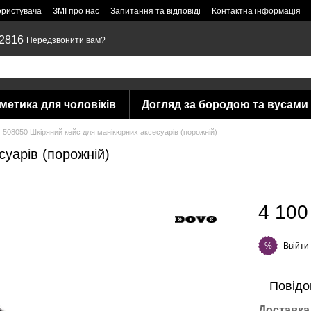
ористувача
ЗМІ про нас
Запитання та відповіді
Контактна інформація
 2816
Передзвонити вам?
метика для чоловіків
Догляд за бородою та вусами
508050 Шкіряний кейс для манікюрних аксесуарів (порожній)
уарів (порожній)
4 100
Ввійти
%
Повідо
Доставка