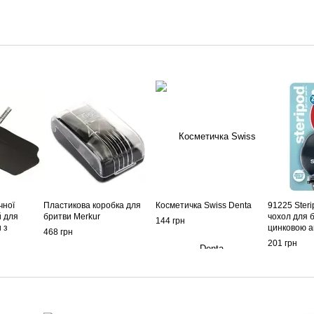
чної
Пластикова коробка для
Косметичка Swiss Denta
91225 Ster
й для
бритви Merkur
чохол для 
144 грн
 з
цинковою а
468 грн
мачем
стрічкою, ч
201 грн