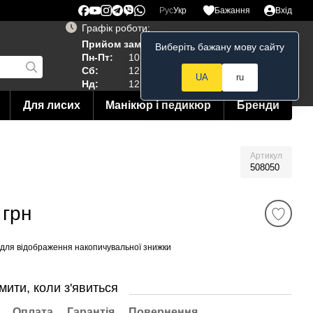
Рус
Укр
Бажання
Вхід
Графік роботи:
Прийом замовлень 24/7
Виберіть бажану мову сайту
Мій кошик
Пн-Пт:
10:00–19:00
Сб:
12:00–18:00
UA
ru
Нд:
12:00--15:00
Для лисих
Манікюр і педикюр
Бренди
Артикул
508050
 грн
для відображення накопичувальної знижки
мити, коли з'явиться
Оплата
Гарантія
Повернення