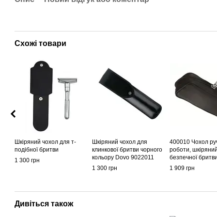
Схожі товари
Шкіряний чохол для т-
Шкіряний чохол для
400010 Чохол ру
подібної бритви
клинкової бритви чорного
роботи, шкіряни
кольору Dovo 9022011
безпечної бритви
1 300 грн
подовженим три
1 300 грн
1 909 грн
Дивіться також