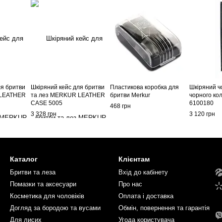
ля бритви
Шкіряний кейс для бритви
Пластикова коробка для
Шкіряний ч
 LEATHER
та лез MERKUR LEATHER
бритви Merkur
чорного ко
CASE 5005
6100180
468 грн
3 328 грн
3 120 грн
Каталог
Клієнтам
Бритви та леза
Вхід до кабінету
Помазки та аксесуари
Про нас
Косметика для чоловіків
Оплата і доставка
Догляд за бородою та вусами
Обмін, повернення та гарантія
Для лисих
Угода користувача