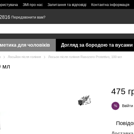
ористувача
ЗМІ про нас
Запитання та відповіді
Контактна інформація
 2816
Передзвонити вам?
метика для чоловіків
Догляд за бородою та вусами
я
Лосьйон після гоління
Лосьон після гоління Rasozero Protettivo, 100 мл
0 мл
475 г
Ввійти
%
Повідо
Доставка