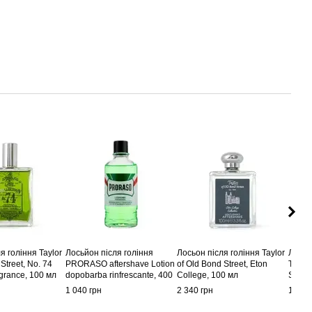
я гоління Taylor
Лосьйон після гоління
Лосьон після гоління Taylor
Лосьй
Street, No. 74
PRORASO aftershave Lotion
of Old Bond Street, Eton
Taylor
agrance, 100 мл
dopobarba rinfrescante, 400
College, 100 мл
Sanda
мл
1 040 грн
2 340 грн
1 456