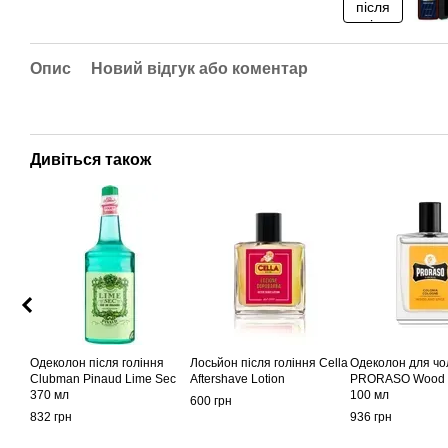
Опис
Новий відгук або коментар
Дивіться також
Одеколон після гоління
Лосьйон після гоління Cella
Одеколон для чол
Clubman Pinaud Lime Sec
Aftershave Lotion
PRORASO Wood &
370 мл
100 мл
600 грн
832 грн
936 грн