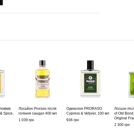
овіків
Лосьйон Proraso після
Одеколон PRORASO
Лосьон післ
 Spice,
гоління сандал 400 мл
Cypress & Vetyver, 100 мл
of Old Bond 
Original Fr
1 039 грн
936 грн
2 300 грн