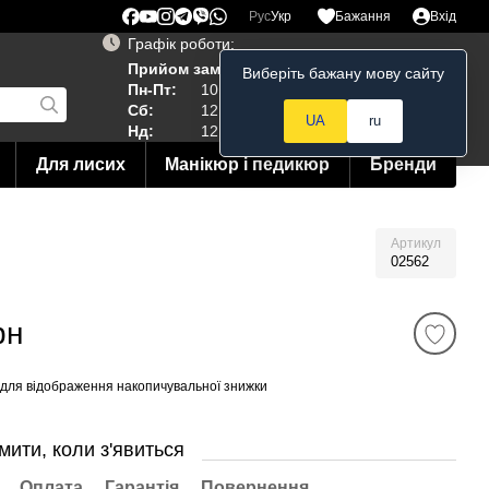
Рус
Укр
Бажання
Вхід
Графік роботи:
Прийом замовлень 24/7
Виберіть бажану мову сайту
Мій кошик
Пн-Пт:
10:00–19:00
Сб:
12:00–18:00
UA
ru
Нд:
12:00--15:00
Для лисих
Манікюр і педикюр
Бренди
Артикул
02562
рн
для відображення накопичувальної знижки
мити, коли з'явиться
Оплата
Гарантія
Повернення