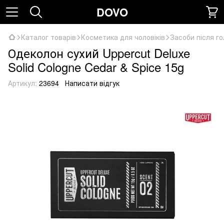
DOVO
Каталог товарів
Косметика для чоловіків
Засоби після го
Одеколон сухий Uppercut Deluxe
Solid Cologne Cedar & Spice 15g
Артикул:
23694
Написати відгук