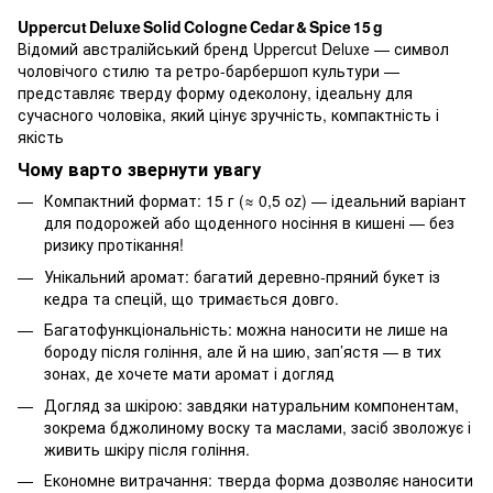
Uppercut Deluxe Solid Cologne Cedar & Spice 15 g
Відомий австралійський бренд Uppercut Deluxe — символ
чоловічого стилю та ретро-барбершоп культури —
представляє тверду форму одеколону, ідеальну для
сучасного чоловіка, який цінує зручність, компактність і
якість
Чому варто звернути увагу
Компактний формат: 15 г (≈ 0,5 oz) — ідеальний варіант
для подорожей або щоденного носіння в кишені — без
ризику протікання!
Унікальний аромат: багатий деревно-пряний букет із
кедра та спецій, що тримається довго.
Багатофункціональність: можна наносити не лише на
бороду після гоління, але й на шию, зап’ястя — в тих
зонах, де хочете мати аромат і догляд
Догляд за шкірою: завдяки натуральним компонентам,
зокрема бджолиному воску та маслами, засіб зволожує і
живить шкіру після гоління.
Економне витрачання: тверда форма дозволяє наносити