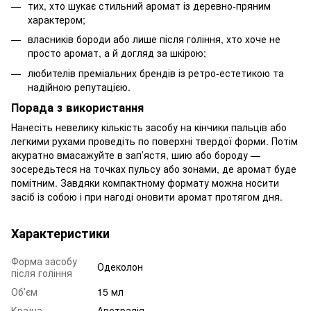
тих, хто шукає стильний аромат із деревно-пряним
характером;
власників бороди або лише після гоління, хто хоче не
просто аромат, а й догляд за шкірою;
любителів преміальних брендів із ретро-естетикою та
надійною репутацією.
Порада з використання
Нанесіть невелику кількість засобу на кінчики пальців або
легкими рухами проведіть по поверхні твердої форми. Потім
акуратно вмасажуйте в зап’ястя, шию або бороду —
зосередьтеся на точках пульсу або зонами, де аромат буде
помітним. Завдяки компактному формату можна носити
засіб із собою і при нагоді оновити аромат протягом дня.
Характеристики
Форма засобу
Одеколон
після гоління
Обʼєм
15 мл
Країна
Австралія