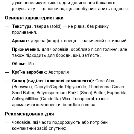
дуже невелику кількість для досягнення бажаного
результату — це означає, що засобу вистачить надовго.
Основні характеристики
Текстура:
тверда (solid) — не рідка, без ризику
проливання.
Аромат:
дерева (кедр) + спеції — насичений і стильний.
Призначення:
для чоловіків, особливо після гоління, але
також підходить для бороди, шиї, зап’ясть.
Об’єм:
15 г
Країна виробник:
Австралія
Склад (виділені ключові компоненти):
Cera Alba
(Beeswax), Caprylic/Capric Triglyceride, Theobroma Cacao
Seed Butter, Butyrospermum Parkii (Shea) Butter, Euphorbia
Antisyphillitica (Candelilla) Wax, Tocopherol та інші
ароматичні компоненти.
beardbro.com.ua
Рекомендовано для
чоловіків, які часто подорожують або потрібен
компактний засіб-спутник;