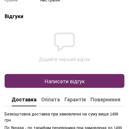
Відгуки
Додайте перший відгук
Написати відгук
Доставка
Оплата
Гарантія
Повернення
К
Безкоштовна доставка при замовленні на суму вище
1499
грн
По Україні - по тарифам перевізника при замовленні до
1499