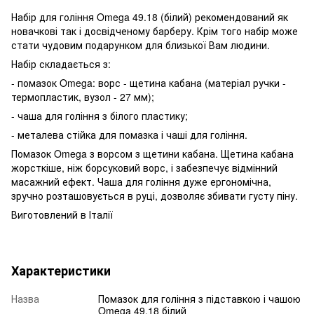
Набір для гоління Omega 49.18 (білий) рекомендований як
новачкові так і досвідченому барберу. Крім того набір може
стати чудовим подарунком для близької Вам людини.
Набір складається з:
- помазок Omega: ворс - щетина кабана (матеріал ручки -
термопластик, вузол - 27 мм);
- чаша для гоління з білого пластику;
- металева стійка для помазка і чаші для гоління.
Помазок Omega з ворсом з щетини кабана. Щетина кабана
жорсткіше, ніж борсуковий ворс, і забезпечує відмінний
масажний ефект. Чаша для гоління дуже ергономічна,
зручно розташовується в руці, дозволяє збивати густу піну.
Виготовлений в Італії
Характеристики
Назва
Помазок для гоління з підставкою і чашою
Omega 49.18 білий