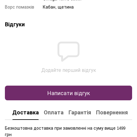
Ворс помазків
Кабан, щетина
Відгуки
Додайте перший відгук
Написати відгук
Доставка
Оплата
Гарантія
Повернення
К
Безкоштовна доставка при замовленні на суму вище
1499
грн