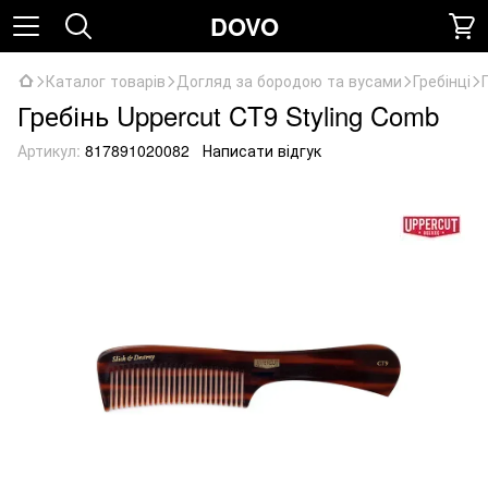
DOVO
Каталог товарів
Догляд за бородою та вусами
Гребінці
Гребінь Uppercut CT9 Styling Comb
Артикул:
817891020082
Написати відгук