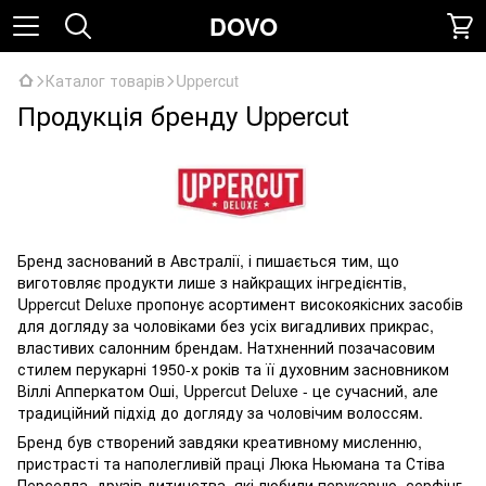
DOVO
Каталог товарів
Uppercut
Продукція бренду Uppercut
Бренд заснований в Австралії, і пишається тим, що
виготовляє продукти лише з найкращих інгредієнтів,
Uppercut Deluxe пропонує асортимент високоякісних засобів
для догляду за чоловіками без усіх вигадливих прикрас,
властивих салонним брендам. Натхненний позачасовим
стилем перукарні 1950-х років та її духовним засновником
Віллі Апперкатом Оші, Uppercut Deluxe - це сучасний, але
традиційний підхід до догляду за чоловічим волоссям.
Бренд був створений завдяки креативному мисленню,
пристрасті та наполегливій праці Люка Ньюмана та Стіва
Перселла, друзів дитинства, які любили перукарню, серфінг