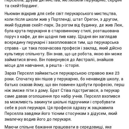
та скейтбординг.
Ньюман відкрив для себе світ перукарського мистецтва,
коли після школи жив у Портленді, штат Орегон, з другом,
який будував скейт-парк. За рогом від будинку, де жив Люк,
була крута перукарня в старовинному стилі, розташована
поруч з кафе, де він щодня пив каву. Щодня він заглядав
всередину перукарні і захоплювався тим, що перукарська
справа - це така позачасова професія і заклад, який дійсно
культивує спільноту. Він знав, що це робота, якою він може
займатися вічно. Він повернувся до Австралії, знайшов
місце для навчання, а решта - історія.
Зараз Перселл займається перукарською справою вже 23
роки. Спочатку він пішов у перукарню, бо ненавидів школу, а
батько сказав йому, що він повинен здобути професію, перш
ніж зможе піти з дому. Брат Стіва підстригався, а перукар
саме давав оголошення про набір учнів. Перселл вхопився
за можливість закинути шкільні підручники і спробувати
себе в ролі перукаря. Ця професія одразу ж зацікавила
Перселла завдяки його тісним стосункам з дідусем, який
змалечку водив його до перукаря.
Маючи спільне бажання працювати в середовищі, яке