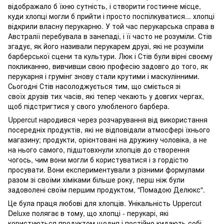
відображало б їхню сутність, і створити гостинне місце,
куди хлопці могли б прийти і просто поспілкуватися... хлопці
відкрили власну перукарню. У той час перукарська справа в
Австралії перебувала в занепаді, і її часто не розуміли. Стів
згадує, як його називали перукарем друзі, які не розуміли
барберської сцени та культури. Люк і Стів були вірні своєму
покликанню, вивчивши свою професію задовго до того, як
перукарня і грумінг знову стали крутими і маскулінними.
Сьогодні Стів насолоджується тим, що сміється зі
своїх друзів тих часів, які тепер чекають у довгих чергах,
щоб підстригтися у свого улюбленого барбера.
Uppercut народився через розчарування від використання
посередніх продуктів, які не відповідали атмосфері їхнього
магазину; продукти, орієнтовані на дружину чоловіка, а не
на нього самого, підштовхнули хлопців до створення
чогось, чим вони могли б користуватися і з гордістю
просувати. Вони експериментували з різними формулами
разом зі своїми хіміками більше року, перш ніж були
задоволені своїм першим продуктом, "Помадою Делюкс".
Це була праця любові для хлопців. Унікальність Uppercut
Deluxe полягає в тому, що хлопці - перукарі, які
користуються продуктом щодня і постійно кидають собі