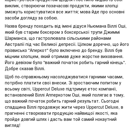
виклик, створюючи позачасові продукти, якими хлопці
зможуть користуватися все життя; мова йде про основні
засоби догляду за собою.
Назва бренду походить від імені дідуся Ньюмана Віллі Оші,
який був старим боксером з боксерської трупи Джиммі
Шарманса, що гастролювала сільськими районами
Австралії під час Великої депресії. Цілком доречно, що його
прізвисько "Аперкот" було включено до бренду. Віллі був
міцним хлопцем, який отримав дуже жорстке виховання.
Його девізом було "важкий початок робить гарний кінець".
Добре сказав Віллі.
Щоб по-справжньому насолоджуватися гарними часами,
потрібно платити свої внески. Зі зростаючим попитом у
всьому світі, Uppercut Deluxe підтримує етос компанії,
встановлений Віллі Апперкотом Оші, який полягає в тому,
що важкий початок робить гарний результат. Сьогодні
спадщина Віллі продовжує жити через Uppercut Deluxe, в
прагненні створювати продукцію найвищої якості, яка
пройде довгий шлях і дасть вам той самий нокаутний
вигляд!