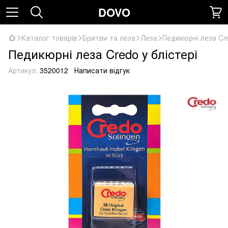
DOVO
Каталог товарів
Бритви та леза
Леза
Педикюрні леза Cre
Педикюрні леза Credo у блістері
Артикул:
3520012
Написати відгук