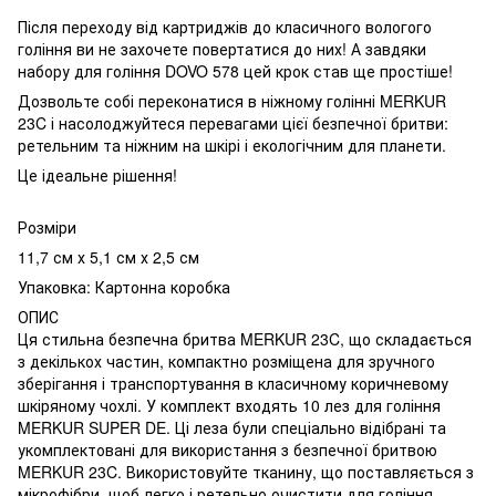
Після переходу від картриджів до класичного вологого
гоління ви не захочете повертатися до них! А завдяки
набору для гоління DOVO 578 цей крок став ще простіше!
Дозвольте собі переконатися в ніжному голінні MERKUR
23C і насолоджуйтеся перевагами цієї безпечної бритви:
ретельним та ніжним на шкірі і екологічним для планети.
Це ідеальне рішення!
Розміри
11,7 см х 5,1 см х 2,5 см
Упаковка: Картонна коробка
ОПИС
Ця стильна безпечна бритва MERKUR 23C, що складається
з декількох частин, компактно розміщена для зручного
зберігання і транспортування в класичному коричневому
шкіряному чохлі. У комплект входять 10 лез для гоління
MERKUR SUPER DE. Ці леза були спеціально відібрані та
укомплектовані для використання з безпечної бритвою
MERKUR 23C. Використовуйте тканину, що поставляється з
мікрофібри, щоб легко і ретельно очистити для гоління