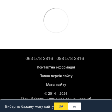
063 578 2816
098 578 2816
Контактна інформація
Повна версія сайту
Мапа сайту
© 2014—2026
Dovo Solingen - голіться з задоволенням!
Рус
Укр
Виберіть бажану мову сайту
UA
ru