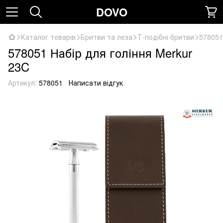
DOVO
Каталог товарів
Бритви та леза
Т-подібні бритви
578051
578051 Набір для гоління Merkur
23C
Артикул:
578051
Написати відгук