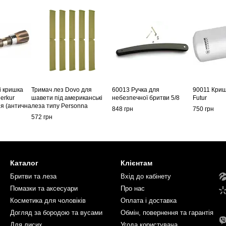
і кришка
Тримач лез Dovo для
60013 Ручка для
90011 Криш
erkur
шавети під американські
небезпечної бритви 5/8
Futur
ія (антична
леза типу Personna
848 грн
750 грн
572 грн
Каталог
Клієнтам
Бритви та леза
Вхід до кабінету
Помазки та аксесуари
Про нас
Косметика для чоловіків
Оплата і доставка
Догляд за бородою та вусами
Обмін, повернення та гарантія
Для лисих
Угода користувача