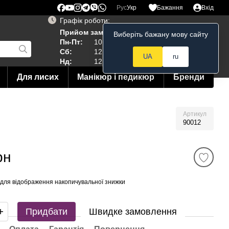
Рус
Укр
Бажання
Вхід
Графік роботи:
Прийом замовлень 24/7
Виберіть бажану мову сайту
Мій кошик
Пн-Пт:
10:00–19:00
Сб:
12:00–18:00
UA
ru
Нд:
12:00--15:00
Для лисих
Манікюр і педикюр
Бренди
Артикул
90012
рн
для відображення накопичувальної знижки
Придбати
Швидке замовлення