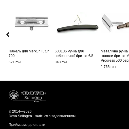
Панель для Merkur Futur
600136 Ручка для
Металічна ручка 
700
небезпечної бритви 6/8
головки бритви M
Progress 500 сер
621 грн
848 грн
латунь)
1 768 грн
© 2014—2026
Dovo Solingen - голіться з задоволенням!
Приймаємо до оплати