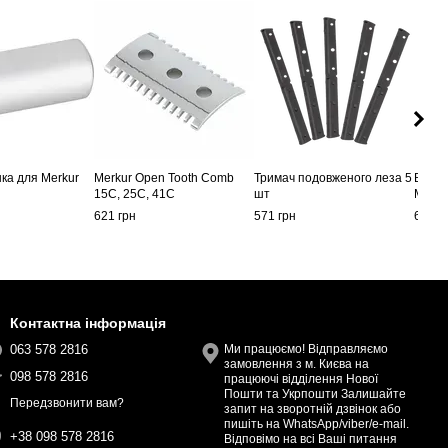
ка для Merkur
Merkur Open Tooth Comb
Тримач подовженого леза 5
Верхн
15C, 25C, 41C
шт
Merku
621 грн
571 грн
650 г
Контактна інформація
063 578 2816
Ми працюємо! Відправляємо
замовлення з м. Києва на
098 578 2816
працюючі відділення Нової
Пошти та Укрпошти Залишайте
Передзвонити вам?
запит на зворотній дзвінок або
пишіть на WhatsApp/viber/e-mail.
+38 098 578 2816
Відповімо на всі Ваші питання