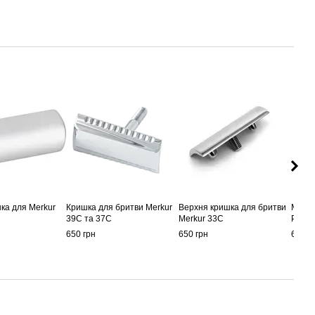
ка для Merkur
Кришка для бритви Merkur
Верхня кришка для бритви
Merku
39С та 37С
Merkur 33C
Polis
650 грн
650 грн
650 г