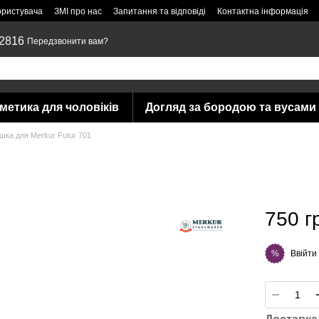
ористувача
ЗМІ про нас
Запитання та відповіді
Контактна інформація
 2816
Передзвонити вам?
метика для чоловіків
Догляд за бородою та вусами
шка для Merkur Futur 701
750 г
Ввійти
%