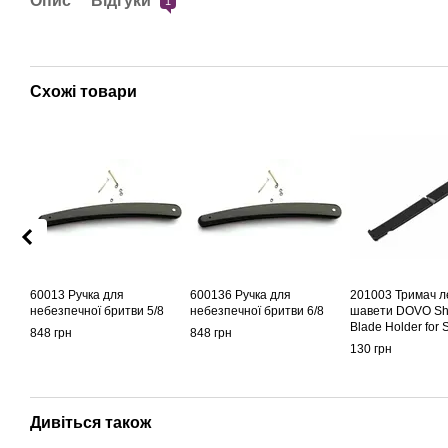
Опис
Відгуки
1
Схожі товари
60013 Ручка для
600136 Ручка для
201003 Тримач л
небезпечної бритви 5/8
небезпечної бритви 6/8
шавети DOVO Sh
Blade Holder for 
848 грн
848 грн
Blades
130 грн
Дивіться також