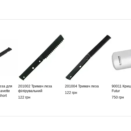
еза для
201002 Тримач леза
201004 Тримач леза
90011 Криш
avette
філірувальний
Futur
122 грн
Short
122 грн
750 грн