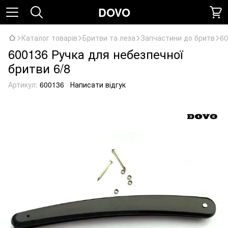
DOVO
Каталог товарів
Бритви та леза
Запчастини до бритв
60
600136 Ручка для небезпечної
бритви 6/8
Артикул:
600136
Написати відгук