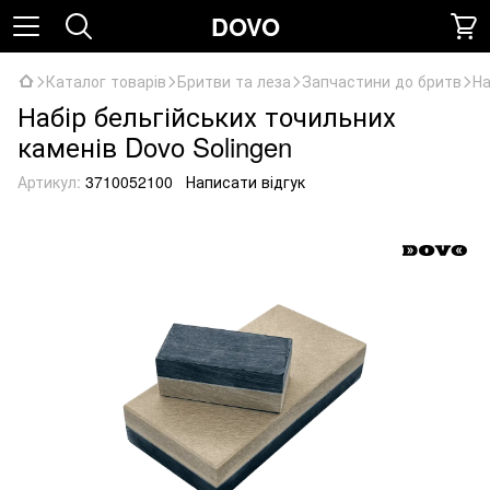
DOVO
Каталог товарів
Бритви та леза
Запчастини до бритв
На
Набір бельгійських точильних
каменів Dovo Solingen
Артикул:
3710052100
Написати відгук