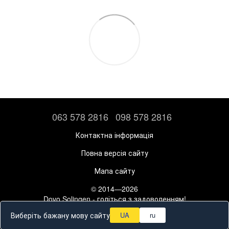
063 578 2816
098 578 2816
Контактна інформація
Повна версія сайту
Мапа сайту
© 2014—2026
Dovo Solingen - голіться з задоволенням!
Рус
Укр
Виберіть бажану мову сайту
UA
ru