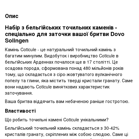
Опис
Набір з бельгійських точильних каменів -
спеціально для заточки вашої бритви Dovo
Solingen
Камінь Coticule - це натуральний точильний камінь з
багатим минулим. Видобуток і виробництво Coticule в
бельгійських Арденнах почалося ще в 17 столітті. Це
осадова порода, сформована понад 480 мільйонів років
тому, що складається з сіро-жовтуватого вулканічного
попелу та глини, яка містить тверді кристали гранату. Саме
вони надають Coticule виняткових характеристик
заточування.
Ваша бритва віддячить вам небаченою раніше гостротою.
Властивості
Що робить точильні камені Coticule унікальними?
Бельгійський точильний камінь складається з 30-42%
кристалів гранату, скріплених між собою слюдою. Саме ці