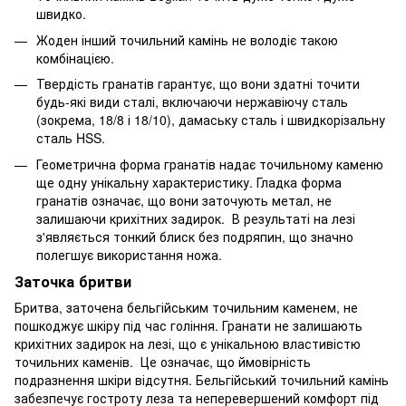
швидко.
Жоден інший точильний камінь не володіє такою
комбінацією.
Твердість гранатів гарантує, що вони здатні точити
будь-які види сталі, включаючи нержавіючу сталь
(зокрема, 18/8 і 18/10), дамаську сталь і швидкорізальну
сталь HSS.
Геометрична форма гранатів надає точильному каменю
ще одну унікальну характеристику. Гладка форма
гранатів означає, що вони заточують метал, не
залишаючи крихітних задирок. В результаті на лезі
з'являється тонкий блиск без подряпин, що значно
полегшує використання ножа.
Заточка бритви
Бритва, заточена бельгійським точильним каменем, не
пошкоджує шкіру під час гоління. Гранати не залишають
крихітних задирок на лезі, що є унікальною властивістю
точильних каменів. Це означає, що ймовірність
подразнення шкіри відсутня. Бельгійський точильний камінь
забезпечує гостроту леза та неперевершений комфорт під