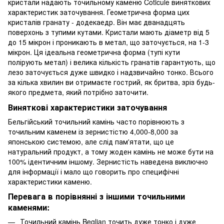
кристали надають точильному каменю Coticule виняткових
характеристик заточування. Геометрична форма цих
кристалів гранату - додекаедр. Він має дванадцять
поверхонь з тупими кутами. Кристали мають діаметр від 5
до 15 мікрон і проникають в метал, що заточується, на 1-3
мікрон. Ця ідеальна геометрична форма (тупі кути
полірують метал) і велика кількість гранатів гарантують, що
лезо заточується дуже швидко і надзвичайно тонко. Всього
за кілька хвилин ви отримаєте гострий, як бритва, зріз будь-
якого предмета, який потрібно заточити.
Виняткові характеристики заточування
Бельгійський точильний камінь часто порівнюють з
точильним каменем із зернистістю 4,000-8,000 за
японською системою, але слід пам'ятати, що це
натуральний продукт, а тому жоден камінь не може бути на
100% ідентичним іншому. Зернистість наведена виключно
для інформації і мало що говорить про специфічні
характеристики каменю.
Перевага в порівнянні з іншими точильними
каменями:
Точильний камінь Beglian точить дуже тонко і дуже