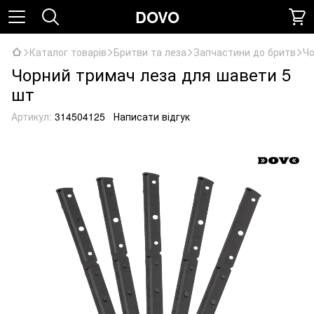
DOVO
Каталог товарів
Бритви та леза
Запчастини до бритв
Чо
Чорний тримач леза для шавети 5
шт
Артикул:
314504125
Написати відгук