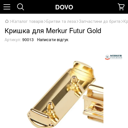
DOVO
Каталог товарів
Бритви та леза
Запчастини до бритв
Кр
Кришка для Merkur Futur Gold
Артикул:
90013
Написати відгук