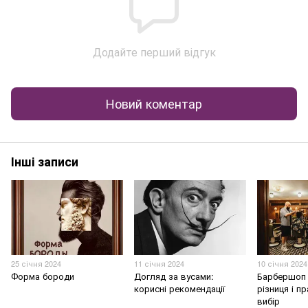
Додайте перший відгук
Новий коментар
Інші записи
25 січня 2024
11 січня 2024
10 січня 2024
Форма бороди
Догляд за вусами:
Барбершоп 
корисні рекомендації
різниця і п
вибір