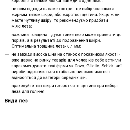
коробці з станком Merkur завжди є одне лезо.
не всім підходить саме гостре - це вибір чоловіків з
жирним типом шкіри, або жорсткої щетини. Якщо ж ви
маєте чутливу ​​шкіру, то рекомендуємо придбати
м'які леза;
важлива товщина - дуже тонке лезо може привести до
порізів, а в результаті до подразнення шкіри.
Оптимальна товщина леза- 0,1 мм;
не завжди висока ціна на станок є показником якості -
вже давно на ринку товарів для чоловіків себе встигли
зарекомендувати такі фірми як Dovo, Gillette, Schick, чиї
вироби відрізняються стабільно високою якістю і
відносяться до категорії середніх цін.
враховуйте тип шкіри і жорсткість щетини при виборі
леза для гоління
Види лез