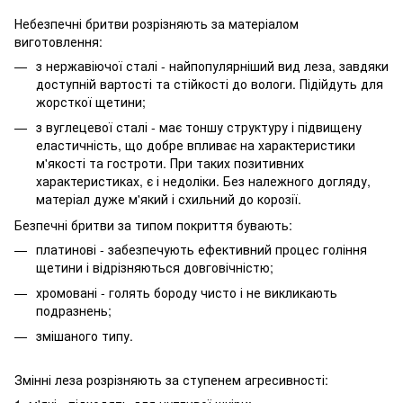
Небезпечні бритви розрізняють за матеріалом
виготовлення:
з нержавіючої сталі - найпопулярніший вид леза, завдяки
доступній вартості та стійкості до вологи. Підійдуть для
жорсткої щетини;
з вуглецевої сталі - має тоншу структуру і підвищену
еластичність, що добре впливає на характеристики
м'якості та гостроти. При таких позитивних
характеристиках, є і недоліки. Без належного догляду,
матеріал дуже м'який і схильний до корозії.
Безпечні бритви за типом покриття бувають:
платинові - забезпечують ефективний процес гоління
щетини і відрізняються довговічністю;
хромовані - голять бороду чисто і не викликають
подразнень;
змішаного типу.
Змінні леза розрізняють за ступенем агресивності: