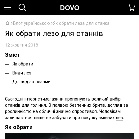
DOVO
Блог українською
Як обрати леза для станка
Як обрати лезо для станків
12 жовтня 2018
Зміст
Як обрати
Види лез
Догляд за лезами
Сьогодні інтернет-магазини пропонують великий вибір
станків для гоління. З появою безпечних бритв, догляд за
рослинністю на обличчі значно спростився. Чоловікам
залишається лише не забувати про покупку змінних
лез
.
Як обрати