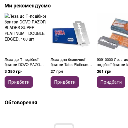
Ми рекомендуємо
Леза до Т-подібної
Леза для безпечної
90910000 Леза до
бритви DOVO RAZOR
бритви Tatra Platinum
подібної бритви 
BLADES SUPER
Razor Blades 5 шт
Platinum 10 шт
3 380 грн
27 грн
361 грн
PLATINUM - DOUBLE-
EDGED, 100 шт
Придбати
Придбати
Придбати
Обговорення