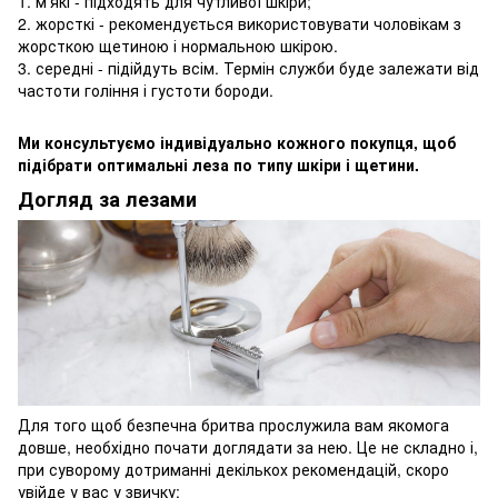
1. м'які - підходять для чутливої ​​шкіри;
2. жорсткі - рекомендується використовувати чоловікам з
жорсткою щетиною і нормальною шкірою.
3. середні - підійдуть всім. Термін служби буде залежати від
частоти гоління і густоти бороди.
Ми консультуємо індивідуально кожного покупця, щоб
підібрати оптимальні леза по типу шкіри і щетини.
Догляд за лезами
Для того щоб безпечна бритва прослужила вам якомога
довше, необхідно почати доглядати за нею. Це не складно і,
при суворому дотриманні декількох рекомендацій, скоро
увійде у вас у звичку: